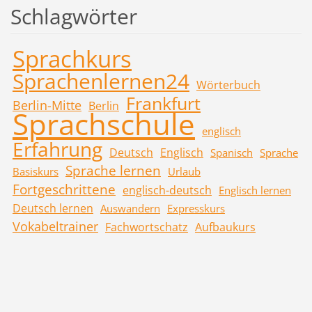
Schlagwörter
Sprachkurs
Sprachenlernen24
Wörterbuch
Frankfurt
Berlin-Mitte
Berlin
Sprachschule
englisch
Erfahrung
Deutsch
Englisch
Spanisch
Sprache
Sprache lernen
Basiskurs
Urlaub
Fortgeschrittene
englisch-deutsch
Englisch lernen
Deutsch lernen
Auswandern
Expresskurs
Vokabeltrainer
Fachwortschatz
Aufbaukurs