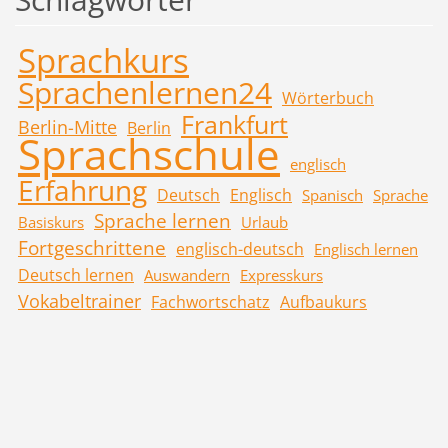
Sprachkurs
Sprachenlernen24
Wörterbuch
Frankfurt
Berlin-Mitte
Berlin
Sprachschule
englisch
Erfahrung
Deutsch
Englisch
Spanisch
Sprache
Sprache lernen
Basiskurs
Urlaub
Fortgeschrittene
englisch-deutsch
Englisch lernen
Deutsch lernen
Auswandern
Expresskurs
Vokabeltrainer
Fachwortschatz
Aufbaukurs