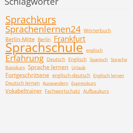
Schlagwörter
Sprachkurs
Sprachenlernen24
Wörterbuch
Frankfurt
Berlin-Mitte
Berlin
Sprachschule
englisch
Erfahrung
Deutsch
Englisch
Spanisch
Sprache
Sprache lernen
Basiskurs
Urlaub
Fortgeschrittene
englisch-deutsch
Englisch lernen
Deutsch lernen
Auswandern
Expresskurs
Vokabeltrainer
Fachwortschatz
Aufbaukurs