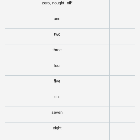
zero, nought, nil*
one
two
three
four
five
six
seven
eight