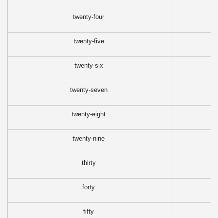
twenty-four
twenty-five
twenty-six
twenty-seven
twenty-eight
twenty-nine
thirty
forty
fifty