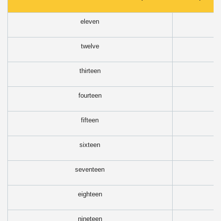
eleven
twelve
thirteen
fourteen
fifteen
sixteen
seventeen
eighteen
nineteen