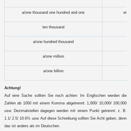
a/one thousand one hundred and one
eint
ten thousand
a/one hundred thousand
a/one million
a/one billion
Achtung!
Auf eine Sache sollten Sie noch achten: Im Englischen werden die
Zahlen ab 1000 mit einem Komma abgetrennt: 1,000/ 10,000/ 100,000
usw. Dezimalstellen dagegen werden mit einem Punkt getrennt: z. B.
1.1/ 2.5/ 10.6% usw. Auf diese Schreibung sollten Sie Acht geben, denn
das ist anders als im Deutschen.