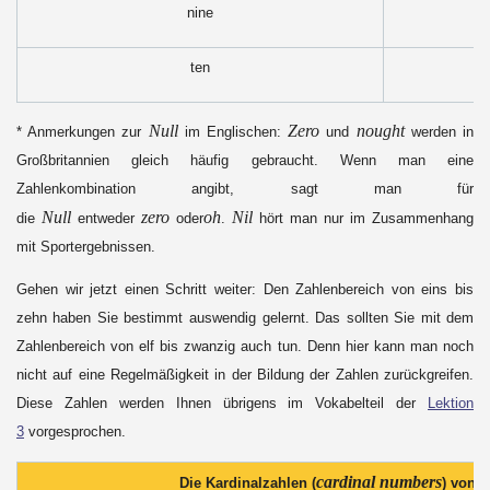
nine
ten
Null
Zero
nought
* Anmerkungen zur
im Englischen:
und
werden in
Großbritannien gleich häufig gebraucht. Wenn man eine
Zahlenkombination angibt, sagt man für
Null
zero
oh
Nil
die
entweder
oder
.
hört man nur im Zusammenhang
mit Sportergebnissen.
Gehen wir jetzt einen Schritt weiter: Den Zahlenbereich von eins bis
zehn haben Sie bestimmt auswendig gelernt. Das sollten Sie mit dem
Zahlenbereich von elf bis zwanzig auch tun. Denn hier kann man noch
nicht auf eine Regelmäßigkeit in der Bildung der Zahlen zurückgreifen.
Diese Zahlen werden Ihnen übrigens im Vokabelteil der
Lektion
3
vorgesprochen.
cardinal numbers
Die Kardinalzahlen (
) von 1