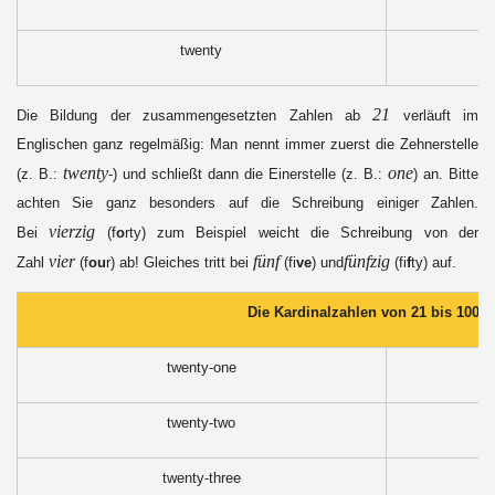
twenty
21
Die Bildung der zusammengesetzten Zahlen ab
verläuft im
Englischen ganz regelmäßig: Man nennt immer zuerst die Zehnerstelle
twenty
one
(z. B.:
-) und schließt dann die Einerstelle (z. B.:
) an. Bitte
achten Sie ganz besonders auf die Schreibung einiger Zahlen.
vierzig
Bei
(f
o
rty) zum Beispiel weicht die Schreibung von der
vier
fünf
fünfzig
Zahl
(f
ou
r) ab! Gleiches tritt bei
(fi
ve
) und
(fi
f
ty) auf.
Die Kardinalzahlen von 21 bis 100
twenty-one
twenty-two
twenty-three