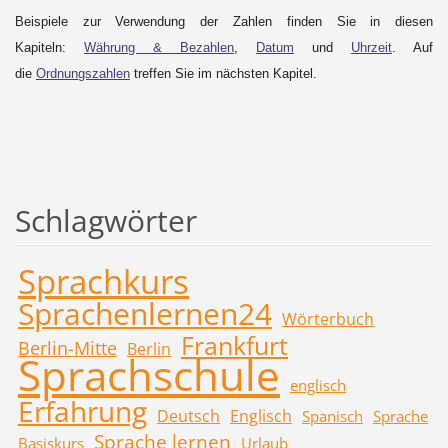
Beispiele zur Verwendung der Zahlen finden Sie in diesen
Kapiteln:
Währung & Bezahlen
,
Datum
und
Uhrzeit
. Auf
die
Ordnungszahlen
treffen Sie im nächsten Kapitel.
Schlagwörter
Sprachkurs
Sprachenlernen24
Wörterbuch
Frankfurt
Berlin-Mitte
Berlin
Sprachschule
englisch
Erfahrung
Deutsch
Englisch
Spanisch
Sprache
Sprache lernen
Basiskurs
Urlaub