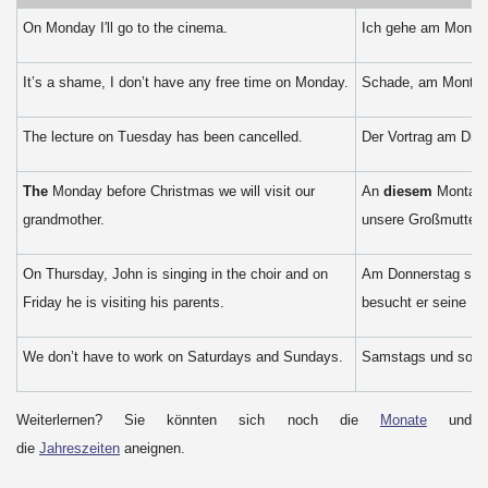
On Monday I′ll go to the cinema.
Ich gehe am Montag
It’s a shame, I don’t have any free time on Monday.
Schade, am Montag 
The lecture on Tuesday has been cancelled.
Der Vortrag am Diens
The
Monday before Christmas we will visit our
An
diesem
Montag 
grandmother.
unsere Großmutter.
On Thursday, John is singing in the choir and on
Am Donnerstag sing
Friday he is visiting his parents.
besucht er seine Elt
We don’t have to work on Saturdays and Sundays.
Samstags und sonnt
Weiterlernen? Sie könnten sich noch die
Monate
und
die
Jahreszeiten
aneignen.