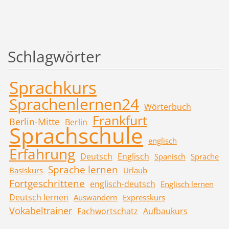
Schlagwörter
Sprachkurs
Sprachenlernen24
Wörterbuch
Frankfurt
Berlin-Mitte
Berlin
Sprachschule
englisch
Erfahrung
Deutsch
Englisch
Spanisch
Sprache
Sprache lernen
Basiskurs
Urlaub
Fortgeschrittene
englisch-deutsch
Englisch lernen
Deutsch lernen
Auswandern
Expresskurs
Vokabeltrainer
Fachwortschatz
Aufbaukurs