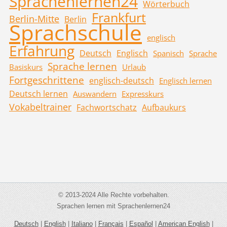
Sprachenlernen24
Wörterbuch
Frankfurt
Berlin-Mitte
Berlin
Sprachschule
englisch
Erfahrung
Deutsch
Englisch
Spanisch
Sprache
Sprache lernen
Basiskurs
Urlaub
Fortgeschrittene
englisch-deutsch
Englisch lernen
Deutsch lernen
Auswandern
Expresskurs
Vokabeltrainer
Fachwortschatz
Aufbaukurs
© 2013-2024 Alle Rechte vorbehalten.
Sprachen lernen mit Sprachenlernen24
Deutsch
|
English
|
Italiano
|
Français
|
Español
|
American English
|