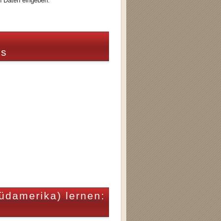
n Daten eingeben.
ns
üdamerika) lernen
: