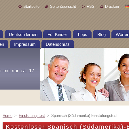
Startseite
Seitenübersicht
RSS
Drucken
Deutsch lernen
Für Kinder
Tipps
Blog
Wörter
en
Impressum
Datenschutz
n mit nur ca. 17
Home
>
Einstufungstest
>
Spanisch (Südamerika)-Einstufungstest
Kostenloser Spanisch (Südamerika)-E