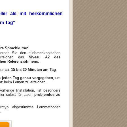
ller als mit herkömmlichen
am Tag"
ere Sprachkurse:
ernen Sie den südamerikanischen
erreichen das
Niveau A2 des
hen Referenzrahmens
.
nur ca.
15 bis 20 Minuten am Tag
.
n
jeden Tag genau vorgegeben
, um
nz beim Lernen zu erreichen.
orherige Installation, ist besonders
her selbst für Laien
problemlos zu
erntyp abgestimmte Lernmethoden
.