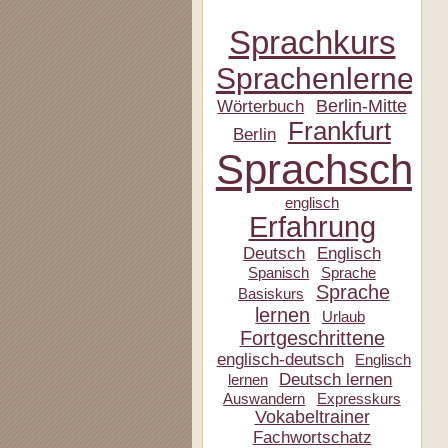
Sprachkurs
Sprachenlernen
Berlin-Mitte
Wörterbuch
Frankfurt
Berlin
Sprachschul
englisch
Erfahrung
Deutsch
Englisch
Spanisch
Sprache
Sprache
Basiskurs
lernen
Urlaub
Fortgeschrittene
englisch-deutsch
Englisch
Deutsch lernen
lernen
Auswandern
Expresskurs
Vokabeltrainer
Fachwortschatz