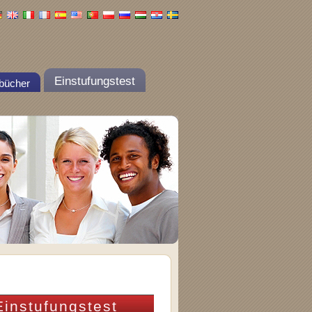
Einstufungstest
bücher
instufungstest