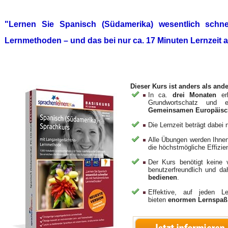
"Lernen Sie Spanisch (Südamerika) wesentlich schne
Lernmethoden – und das bei nur ca. 17 Minuten Lernzeit 
Dieser Kurs ist anders als and
In ca.
drei Monaten
erl
Grundwortschatz und 
Gemeinsamen Europäisc
Die Lernzeit beträgt dabei 
Alle Übungen werden Ihne
die höchstmögliche Effizie
Der Kurs benötigt keine v
benutzerfreundlich und da
bedienen
.
Effektive, auf jeden L
bieten
enormen Lernspaß