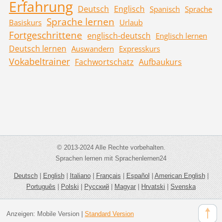
Erfahrung
Deutsch
Englisch
Spanisch
Sprache
Sprache lernen
Basiskurs
Urlaub
Fortgeschrittene
englisch-deutsch
Englisch lernen
Deutsch lernen
Auswandern
Expresskurs
Vokabeltrainer
Fachwortschatz
Aufbaukurs
© 2013-2024 Alle Rechte vorbehalten.
Sprachen lernen mit Sprachenlernen24
Deutsch
|
English
|
Italiano
|
Français
|
Español
|
American English
|
Português
|
Polski
|
Русский
|
Magyar
|
Hrvatski
|
Svenska
Anzeigen:
Mobile Version
|
Standard Version