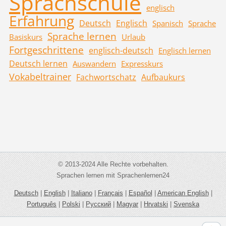
Sprachschule
englisch
Erfahrung
Deutsch
Englisch
Spanisch
Sprache
Sprache lernen
Basiskurs
Urlaub
Fortgeschrittene
englisch-deutsch
Englisch lernen
Deutsch lernen
Auswandern
Expresskurs
Vokabeltrainer
Fachwortschatz
Aufbaukurs
© 2013-2024 Alle Rechte vorbehalten.
Sprachen lernen mit Sprachenlernen24
Deutsch
|
English
|
Italiano
|
Français
|
Español
|
American English
|
Português
|
Polski
|
Русский
|
Magyar
|
Hrvatski
|
Svenska