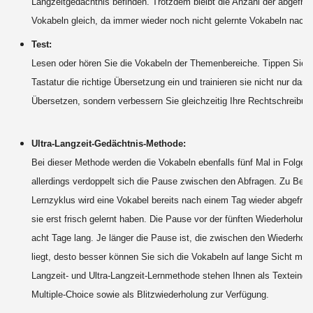
Langzeitgedächtnis befinden. Trotzdem bleibt die Anzahl der abgefra
Vokabeln gleich, da immer wieder noch nicht gelernte Vokabeln nach
Test:
Lesen oder hören Sie die Vokabeln der Themenbereiche. Tippen Sie ü
Tastatur die richtige Übersetzung ein und trainieren sie nicht nur das
Übersetzen, sondern verbessern Sie gleichzeitig Ihre Rechtschreibun
Ultra-Langzeit-Gedächtnis-Methode:
Bei dieser Methode werden die Vokabeln ebenfalls fünf Mal in Folge a
allerdings verdoppelt sich die Pause zwischen den Abfragen. Zu Begi
Lernzyklus wird eine Vokabel bereits nach einem Tag wieder abgefrag
sie erst frisch gelernt haben. Die Pause vor der fünften Wiederholung 
acht Tage lang. Je länger die Pause ist, die zwischen den Wiederhol
liegt, desto besser können Sie sich die Vokabeln auf lange Sicht mer
Langzeit- und Ultra-Langzeit-Lernmethode stehen Ihnen als Texteinga
Multiple-Choice sowie als Blitzwiederholung zur Verfügung.