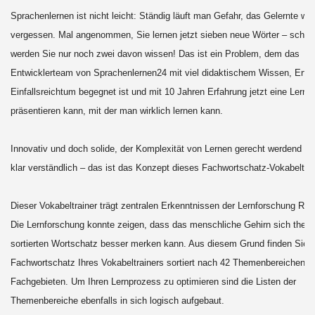
Sprachenlernen ist nicht leicht: Ständig läuft man Gefahr, das Gelernte wi
vergessen. Mal angenommen, Sie lernen jetzt sieben neue Wörter – scho
werden Sie nur noch zwei davon wissen! Das ist ein Problem, dem das
Entwicklerteam von Sprachenlernen24 mit viel didaktischem Wissen, Erfa
Einfallsreichtum begegnet ist und mit 10 Jahren Erfahrung jetzt eine Lerns
präsentieren kann, mit der man wirklich lernen kann.
Innovativ und doch solide, der Komplexität von Lernen gerecht werdend u
klar verständlich – das ist das Konzept dieses Fachwortschatz-Vokabeltra
Dieser Vokabeltrainer trägt zentralen Erkenntnissen der Lernforschung Re
Die Lernforschung konnte zeigen, dass das menschliche Gehirn sich them
sortierten Wortschatz besser merken kann. Aus diesem Grund finden Sie 
Fachwortschatz Ihres Vokabeltrainers sortiert nach 42 Themenbereichen u
Fachgebieten. Um Ihren Lernprozess zu optimieren sind die Listen der
Themenbereiche ebenfalls in sich logisch aufgebaut.