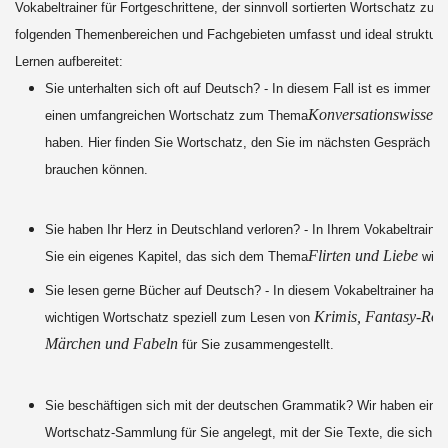
Vokabeltrainer für Fortgeschrittene, der sinnvoll sortierten Wortschatz zu d
folgenden Themenbereichen und Fachgebieten umfasst und ideal strukturi
Lernen aufbereitet:
Sie unterhalten sich oft auf Deutsch? - In diesem Fall ist es immer nü
Konversationswissen
einen umfangreichen Wortschatz zum Thema
p
haben. Hier finden Sie Wortschatz, den Sie im nächsten Gespräch si
brauchen können.
Sie haben Ihr Herz in Deutschland verloren? - In Ihrem Vokabeltrainer
Flirten und Liebe
Sie ein eigenes Kapitel, das sich dem Thema
wid
Sie lesen gerne Bücher auf Deutsch? - In diesem Vokabeltrainer habe
Krimis, Fantasy-Ro
wichtigen Wortschatz speziell zum Lesen von
Märchen und Fabeln
für Sie zusammengestellt.
Sie beschäftigen sich mit der deutschen Grammatik? Wir haben eine
Wortschatz-Sammlung für Sie angelegt, mit der Sie Texte, die sich m