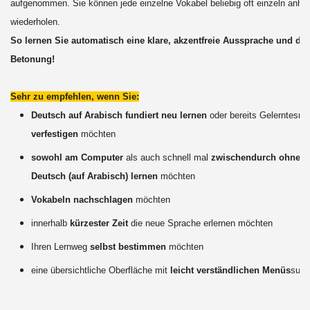
aufgenommen. Sie können jede einzelne Vokabel beliebig oft einzeln anhö
wiederholen.
So lernen Sie automatisch eine klare, akzentfreie Aussprache und die 
Betonung!
Sehr zu empfehlen, wenn Sie:
Deutsch auf Arabisch fundiert neu lernen
oder bereits Gelerntes
ne
verfestigen
möchten
sowohl am Computer
als auch schnell mal
zwischendurch ohne 
Deutsch (auf Arabisch) lernen
möchten
Vokabeln nachschlagen
möchten
innerhalb
kürzester Zeit
die neue Sprache erlernen möchten
Ihren Lernweg
selbst bestimmen
möchten
eine übersichtliche Oberfläche mit
leicht verständlichen Menüs
such