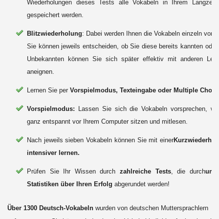
Wiederholungen dieses Tests alle Vokabeln in Ihrem Langzeitg
gespeichert werden.
Blitzwiederholung
: Dabei werden Ihnen die Vokabeln einzeln vorge
Sie können jeweils entscheiden, ob Sie diese bereits kannten oder 
Unbekannten können Sie sich später effektiv mit anderen Ler
aneignen.
Lernen Sie per
Vorspielmodus, Texteingabe oder Multiple Choic
Vorspielmodus:
Lassen Sie sich die Vokabeln vorsprechen, wä
ganz entspannt vor Ihrem Computer sitzen und mitlesen.
Nach jeweils sieben Vokabeln können Sie mit einer
Kurzwiederhol
intensiver lernen.
Prüfen Sie Ihr Wissen durch
zahlreiche Tests
, die durch
umf
Statistiken über Ihren Erfolg
abgerundet werden!
Über 1300 Deutsch-Vokabeln
wurden von deutschen Muttersprachlern