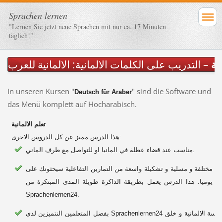
Sprachen lernen
"Lernen Sie jetzt neue Sprachen mit nur ca. 17 Minuten
täglich!"
ية
– التدريب على الكلمات الالمانية: الالمانية للعرب
In unseren Kursen "
" sind die Software und
Deutsch für Araber
das Menü komplett auf Hocharabisch.
تعلم الالمانية
هذا الدرس مميز عن كل الدروس الاخرى:
مناسب عند قضاء عطلة في المانيا او للتواصل مع طرف الماني.
ية مختلفة و مسلية و تشكيلة واسعة من التمارين التفاعلية سيحثونك على
علم يوميا. هذا الدرس يعمل بطريقة الذاكرة طويلة المدى المبتكرة من
Sprachenlernen24.
بفضل المتعلمين النتميزين لدى Sprachenlernen24 يمكنكم ممارسة الالمانية و خلق