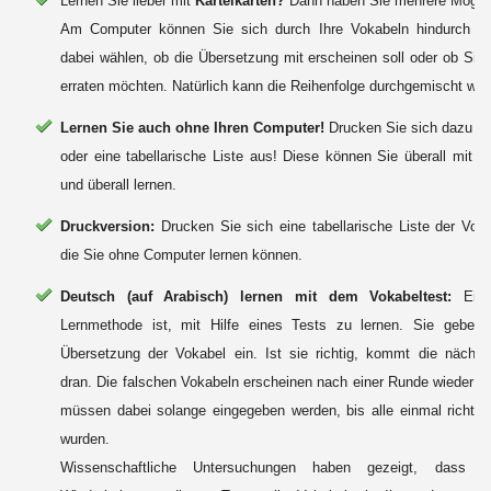
Lernen Sie lieber mit
Karteikarten?
Dann haben Sie mehrere Möglic
Am Computer können Sie sich durch Ihre Vokabeln hindurch kl
dabei wählen, ob die Übersetzung mit erscheinen soll oder ob Sie 
erraten möchten. Natürlich kann die Reihenfolge durchgemischt wer
Lernen Sie auch ohne Ihren Computer!
Drucken Sie sich dazu Ka
oder eine tabellarische Liste aus! Diese können Sie überall mit 
und überall lernen.
Druckversion:
Drucken Sie sich eine tabellarische Liste der Vok
die Sie ohne Computer lernen können.
Deutsch (auf Arabisch) lernen mit dem Vokabeltest:
Eine
Lernmethode ist, mit Hilfe eines Tests zu lernen. Sie geben 
Übersetzung der Vokabel ein. Ist sie richtig, kommt die nächst
dran. Die falschen Vokabeln erscheinen nach einer Runde wieder i
müssen dabei solange eingegeben werden, bis alle einmal richtig 
wurden.
Wissenschaftliche Untersuchungen haben gezeigt, dass n