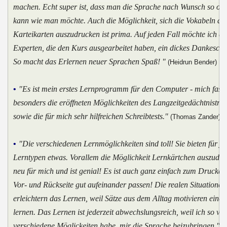
machen. Echt super ist, dass man die Sprache nach Wunsch so oft
kann wie man möchte. Auch die Möglichkeit, sich die Vokabeln au
Karteikarten auszudrucken ist prima. Auf jeden Fall möchte ich d
Experten, die den Kurs ausgearbeitet haben, ein dickes Dankeschö
So macht das Erlernen neuer Sprachen Spaß! "
(Heidrun Bender)
•
"Es ist mein erstes Lernprogramm für den Computer - mich faszi
besonders die eröffneten Möglichkeiten des Langzeitgedächtnistrai
sowie die für mich sehr hilfreichen Schreibtests."
(Thomas Zander)
•
"Die verschiedenen Lernmöglichkeiten sind toll! Sie bieten für j
Lerntypen etwas. Vorallem die Möglichkeit Lernkärtchen auszudr
neu für mich und ist genial! Es ist auch ganz einfach zum Drucken
Vor- und Rückseite gut aufeinander passen! Die realen Situationen
erleichtern das Lernen, weil Sätze aus dem Alltag motivieren eine
lernen. Das Lernen ist jederzeit abwechslungsreich, weil ich so vie
verschiedene Möglickeiten habe, mir die Sprache beizubringen."
(S