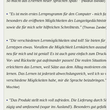
So macht das Erlernen neuer Sprachen Spaß! "
(Heidrun Bender)
•
"Es ist mein erstes Lernprogramm für den Computer - mich faszi
besonders die eröffneten Möglichkeiten des Langzeitgedächtnistrai
sowie die für mich sehr hilfreichen Schreibtests."
(Thomas Zander)
•
"Die verschiedenen Lernmöglichkeiten sind toll! Sie bieten für j
Lerntypen etwas. Vorallem die Möglichkeit Lernkärtchen auszudr
neu für mich und ist genial! Es ist auch ganz einfach zum Drucken
Vor- und Rückseite gut aufeinander passen! Die realen Situationen
erleichtern das Lernen, weil Sätze aus dem Alltag motivieren eine
lernen. Das Lernen ist jederzeit abwechslungsreich, weil ich so vie
verschiedene Möglickeiten habe, mir die Sprache beizubringen."
(S
Mischler)
•
"Das Produkt stellt mich voll zufrieden. Die Lieferung durch Sie 
zügig und umfassend (sogar ins Ausland!). Besonders gut gefallen