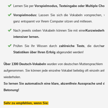
Lernen Sie per
Vorspielmodus, Texteingabe oder Multiple Choic
Vorspielmodus:
Lassen Sie sich die Vokabeln vorsprechen, wä
ganz entspannt vor Ihrem Computer sitzen und mitlesen.
Nach jeweils sieben Vokabeln können Sie mit einer
Kurzwiederhol
intensiver lernen.
Prüfen Sie Ihr Wissen durch
zahlreiche Tests
, die durch
umf
Statistiken über Ihren Erfolg
abgerundet werden!
Über 1300 Deutsch-Vokabeln
wurden von deutschen Muttersprachlern
aufgenommen. Sie können jede einzelne Vokabel beliebig oft einzeln anhö
wiederholen.
So lernen Sie automatisch eine klare, akzentfreie Aussprache und die 
Betonung!
Sehr zu empfehlen, wenn Sie: