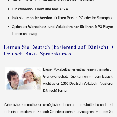
Stellen Sie sich Ihr Lernmaterial individuell zusammen.
Für
Windows, Linux und Mac OS X
.
Inklusive
mobiler Version
für Ihren Pocket PC oder Ihr Smartphone.
Optionaler
Wortschatz- und Vokabeltrainer für Ihren MP3-Player
fü
Lernen unterwegs.
Lernen Sie Deutsch (basierend auf Dänisch): G
Deutsch-Basis-Sprachkurses
Dieser Vokabeltrainer enthält einen thematisch so
Grundwortschatz. Sie können mit dem Basiskurs
wichtigsten
1300 Deutsch-Vokabeln (basierend
Dänisch) lernen
.
Zahlreiche Lernmethoden ermöglichen Ihnen auf fortschrittliche und effekt
sich einen modernen Deutsch-Grundwortschatz anzueignen, mit dem Sie s