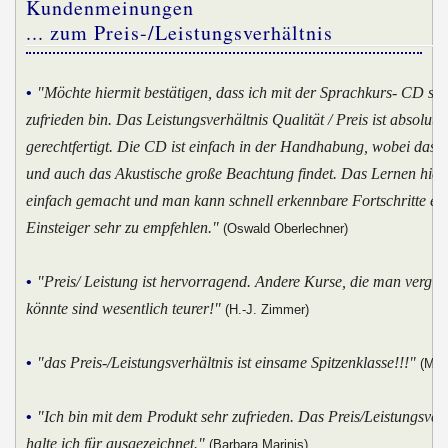
Kundenmeinungen
... zum Preis-/Leistungsverhältnis
•
"Möchte hiermit bestätigen, dass ich mit der Sprachkurs- CD se
zufrieden bin. Das Leistungsverhältnis Qualität / Preis ist absolut
gerechtfertigt. Die CD ist einfach in der Handhabung, wobei das V
und auch das Akustische große Beachtung findet. Das Lernen hier
einfach gemacht und man kann schnell erkennbare Fortschritte erz
Einsteiger sehr zu empfehlen."
(Oswald Oberlechner)
•
"Preis/ Leistung ist hervorragend. Andere Kurse, die man vergle
könnte sind wesentlich teurer!"
(H.-J. Zimmer)
•
"das Preis-/Leistungsverhältnis ist einsame Spitzenklasse!!!"
(Mela
•
"Ich bin mit dem Produkt sehr zufrieden. Das Preis/Leistungsverh
halte ich für ausgezeichnet."
(Barbara Marinis)