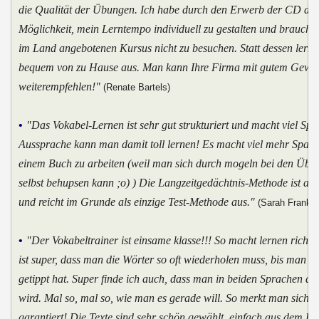
die Qualität der Übungen. Ich habe durch den Erwerb der CD die
Möglichkeit, mein Lerntempo individuell zu gestalten und brauchte
im Land angebotenen Kursus nicht zu besuchen. Statt dessen lerne
bequem von zu Hause aus. Man kann Ihre Firma mit gutem Gewis
weiterempfehlen!"
(Renate Bartels)
•
"Das Vokabel-Lernen ist sehr gut strukturiert und macht viel Spa
Aussprache kann man damit toll lernen! Es macht viel mehr Spaß 
einem Buch zu arbeiten (weil man sich durch mogeln bei den Übu
selbst behupsen kann ;o) ) Die Langzeitgedächtnis-Methode ist abs
und reicht im Grunde als einzige Test-Methode aus."
(Sarah Franke)
•
"Der Vokabeltrainer ist einsame klasse!!! So macht lernen richti
ist super, dass man die Wörter so oft wiederholen muss, bis man sie
getippt hat. Super finde ich auch, dass man in beiden Sprachen ab
wird. Mal so, mal so, wie man es gerade will. So merkt man sich d
garantiert! Die Texte sind sehr schön gewählt, einfach aus dem L