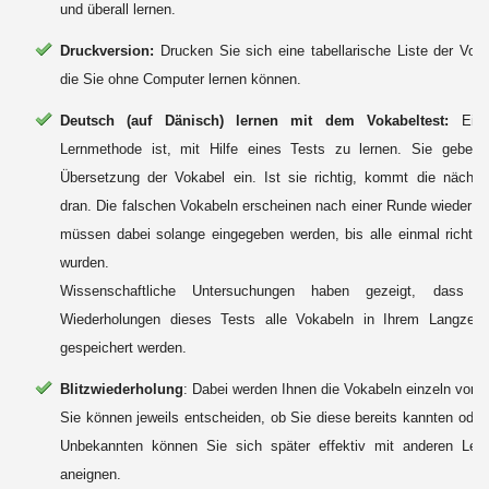
und überall lernen.
Druckversion:
Drucken Sie sich eine tabellarische Liste der Vok
die Sie ohne Computer lernen können.
Deutsch (auf Dänisch) lernen mit dem Vokabeltest:
Eine 
Lernmethode ist, mit Hilfe eines Tests zu lernen. Sie geben 
Übersetzung der Vokabel ein. Ist sie richtig, kommt die nächst
dran. Die falschen Vokabeln erscheinen nach einer Runde wieder i
müssen dabei solange eingegeben werden, bis alle einmal richtig 
wurden.
Wissenschaftliche Untersuchungen haben gezeigt, dass n
Wiederholungen dieses Tests alle Vokabeln in Ihrem Langzeitg
gespeichert werden.
Blitzwiederholung
: Dabei werden Ihnen die Vokabeln einzeln vorge
Sie können jeweils entscheiden, ob Sie diese bereits kannten oder 
Unbekannten können Sie sich später effektiv mit anderen Ler
aneignen.