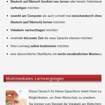
Deutsch auf Dänisch fundiert neu lernen
oder bereits Gelerntes
ne
verfestigen
möchten
sowohl am Computer
als auch schnell mal
zwischendurch ohne 
Deutsch (auf Dänisch) lernen
möchten
Vokabeln nachschlagen
möchten
innerhalb
kürzester Zeit
die neue Sprache erlernen möchten
Ihren Lernweg
selbst bestimmen
möchten
eine übersichtliche Oberfläche mit
leicht verständlichen Menüs
such
Multimediales Lernvergnügen
Dieser Deutsch für Dänen-Sprachkurs bietet Ihnen zahlr
Möglichkeiten, um Ihren Wortschatz zu erweitern.
Sie können zum Beispiel die Vokabeln am Bildschirm le