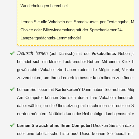
Wiederholungen berechnet.
Lernen Sie alle Vokabeln des Sprachkurses per Texteingabe, Mult
Choice oder Blitzwiederholung mit der Sprachenlernen24-
Langzeitgedächtnis-Lernmethode!
Deutsch lernen
(auf Dänisch) mit der
Vokabelliste:
Neben jede
befindet sich ein kleiner Lautsprecher-Button. Mit einem Klick hör
gewünschte Vokabel. Sie haben zudem die Möglichkeit, Vokabeln 
zu verdecken, um Ihren Lernerfolg besser kontrollieren zu können.
Lernen Sie lieber mit
Karteikarten?
Dann haben Sie mehrere Möglic
Am Computer können Sie sich durch Ihre Vokabeln hindurch kl
dabei wählen, ob die Übersetzung mit erscheinen soll oder ob Sie 
erraten möchten. Natürlich kann die Reihenfolge durchgemischt wer
Lernen Sie auch ohne Ihren Computer!
Drucken Sie sich dazu Ka
oder eine tabellarische Liste aus! Diese können Sie überall mit 