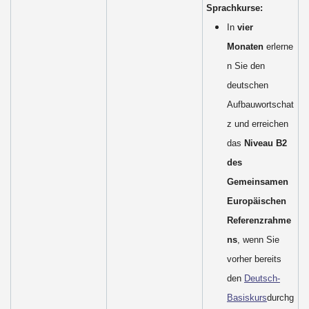
Sprachkurse:
In
vier
Monaten
erlerne
n Sie den
deutschen
Aufbauwortschat
z und erreichen
das
Niveau B2
des
Gemeinsamen
Europäischen
Referenzrahme
ns
, wenn Sie
vorher bereits
den
Deutsch-
Basiskurs
durchg