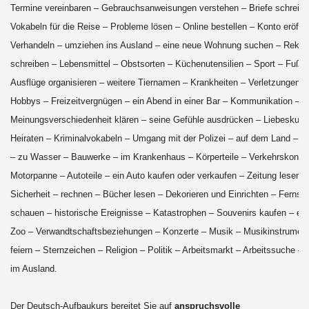
Termine vereinbaren – Gebrauchsanweisungen verstehen – Briefe schreibe
Vokabeln für die Reise – Probleme lösen – Online bestellen – Konto eröffn
Verhandeln – umziehen ins Ausland – eine neue Wohnung suchen – Rekla
schreiben – Lebensmittel – Obstsorten – Küchenutensilien – Sport – Fußba
Ausflüge organisieren – weitere Tiernamen – Krankheiten – Verletzungen – 
Hobbys – Freizeitvergnügen – ein Abend in einer Bar – Kommunikation –
Meinungsverschiedenheit klären – seine Gefühle ausdrücken – Liebeskum
Heiraten – Kriminalvokabeln – Umgang mit der Polizei – auf dem Land – in
– zu Wasser – Bauwerke – im Krankenhaus – Körperteile – Verkehrskontrol
Motorpanne – Autoteile – ein Auto kaufen oder verkaufen – Zeitung lesen –
Sicherheit – rechnen – Bücher lesen – Dekorieren und Einrichten – Fernse
schauen – historische Ereignisse – Katastrophen – Souvenirs kaufen – ein
Zoo – Verwandtschaftsbeziehungen – Konzerte – Musik – Musikinstrument
feiern – Sternzeichen – Religion – Politik – Arbeitsmarkt – Arbeitssuche – 
im Ausland.
Der Deutsch-Aufbaukurs bereitet Sie auf
anspruchsvolle