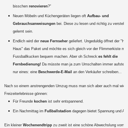
bisschen
renovieren
?"
Neuen Möbeln und Küchengeräten liegen oft
Aufbau- und
Gebrauchsanweisungen
bei. Diese zu lesen und richtig zu verstehen
gelernt sein.
Endlich wird der
neue Fernseher
geliefert. Ungeduldig öffnet der "Her
Haus" das Paket und möchte es sich gleich vor der Flimmerkiste mit
Fussballkucken bequem machen. Aber oh Schreck:
es fehlt die
Fernbedienung!
Da müsste man ja zum Umschalten immer aufstehen!
nur eines: eine
Beschwerde-E-Mail
an den Verkäufer schreiben...
Nach so einem anstrengenden Umzug muss man sich aber auch mal wied
Freizeiterlebnisse gönnen:
Für Freunde
kochen
ist sehr entspannend.
Ein Nachmittag im
Fußballstadion
dagegen bietet Spannung und Auf
Ein kleiner
Wochenendtripp
zu zweit ist eine schöne Abwechslung vom All