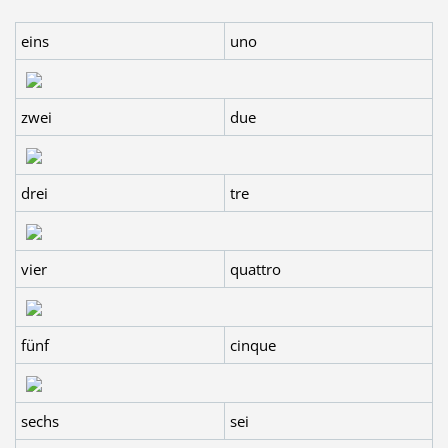
eins
uno
zwei
due
drei
tre
vier
quattro
fünf
cinque
sechs
sei