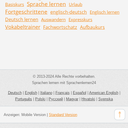
Sprache lernen
Basiskurs
Urlaub
Fortgeschrittene
englisch-deutsch
Englisch lernen
Deutsch lernen
Auswandern
Expresskurs
Vokabeltrainer
Fachwortschatz
Aufbaukurs
© 2013-2024 Alle Rechte vorbehalten.
Sprachen lernen mit Sprachenlernen24
Deutsch
|
English
|
Italiano
|
Français
|
Español
|
American English
|
Português
|
Polski
|
Русский
|
Magyar
|
Hrvatski
|
Svenska
Anzeigen:
Mobile Version
|
Standard Version