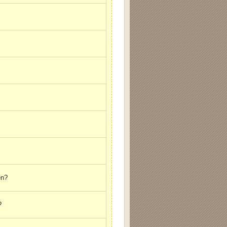
en?
?