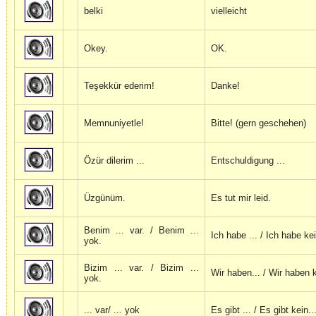
belki
vielleicht
Okey.
OK.
Teşekkür ederim!
Danke!
Memnuniyetle!
Bitte! (gern geschehen)
Özür dilerim ...
Entschuldigung ...
Üzgünüm.
Es tut mir leid.
Benim ... var. / Benim ...
Ich habe ... / Ich habe kei
yok.
Bizim ... var. / Bizim ...
Wir haben... / Wir haben k
yok.
... var/ ... yok
Es gibt ... / Es gibt kein..