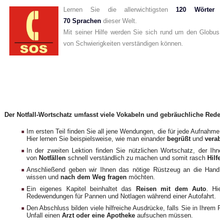
Lernen Sie die allerwichtigsten
120 Wörter
70 Sprachen
dieser Welt.
Mit seiner Hilfe werden Sie sich rund um den Globus 
von Schwierigkeiten verständigen können.
Der
Notfall-Wortschatz
umfasst viele Vokabeln und gebräuchliche Rede
Im ersten Teil finden Sie all jene Wendungen, die für jede Aufnahm
Hier lernen Sie beispielsweise, wie man einander
begrüßt
und
vera
In der zweiten Lektion finden Sie nützlichen Wortschatz, der Ihne
von
Notfällen
schnell verständlich zu machen und somit rasch
Hilf
Anschließend geben wir Ihnen das nötige Rüstzeug an die Hand
wissen und
nach dem Weg fragen
möchten.
Ein eigenes Kapitel beinhaltet das
Reisen mit dem Auto
. Hi
Redewendungen für Pannen und Notlagen während einer Autofahrt.
Den Abschluss bilden viele hilfreiche Ausdrücke, falls Sie in Ihre
Unfall einen
Arzt oder eine Apotheke
aufsuchen müssen.