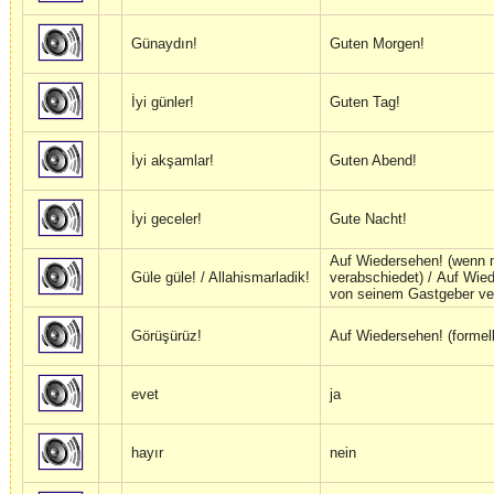
Günaydın!
Guten Morgen!
İyi günler!
Guten Tag!
İyi akşamlar!
Guten Abend!
24
İyi geceler!
Gute Nacht!
Auf Wiedersehen! (wenn 
e
Güle güle! / Allahismarladik!
verabschiedet) / Auf Wie
von seinem Gastgeber ve
Görüşürüz!
Auf Wiedersehen! (formell
evet
ja
hayır
nein