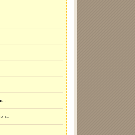
n...
ein...
.