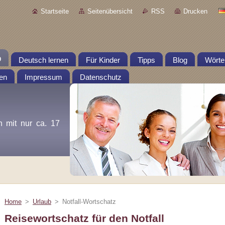
Startseite
Seitenübersicht
RSS
Drucken
b
Deutsch lernen
Für Kinder
Tipps
Blog
Wörte
en
Impressum
Datenschutz
n mit nur ca. 17
Home
>
Urlaub
>
Notfall-Wortschatz
Reisewortschatz für den Notfall