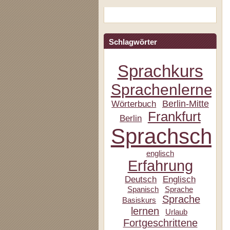
Schlagwörter
Sprachkurs
Sprachenlernen
Berlin-Mitte
Wörterbuch
Frankfurt
Berlin
Sprachschul
englisch
Erfahrung
Deutsch
Englisch
Spanisch
Sprache
Sprache
Basiskurs
lernen
Urlaub
Fortgeschrittene