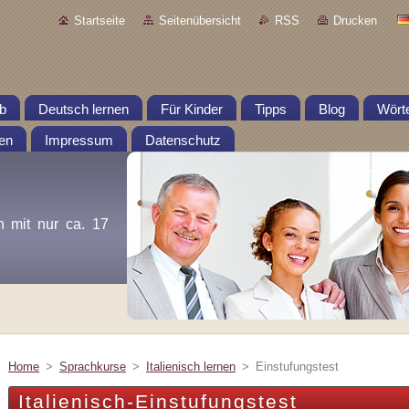
Startseite
Seitenübersicht
RSS
Drucken
b
Deutsch lernen
Für Kinder
Tipps
Blog
Wört
en
Impressum
Datenschutz
n mit nur ca. 17
Home
>
Sprachkurse
>
Italienisch lernen
>
Einstufungstest
Italienisch-Einstufungstest