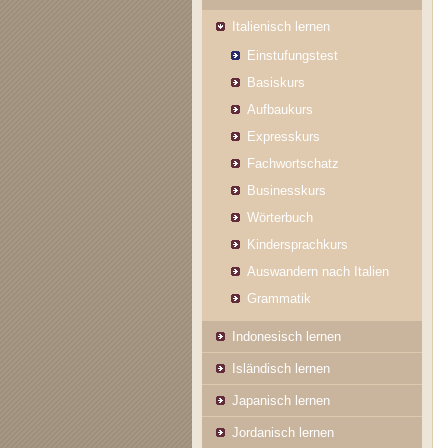
Italienisch lernen
Einstufungstest
Basiskurs
Aufbaukurs
Expresskurs
Fachwortschatz
Businesskurs
Wörterbuch
Kindersprachkurs
Auswandern nach Italien
Grammatik
Indonesisch lernen
Isländisch lernen
Japanisch lernen
Jordanisch lernen