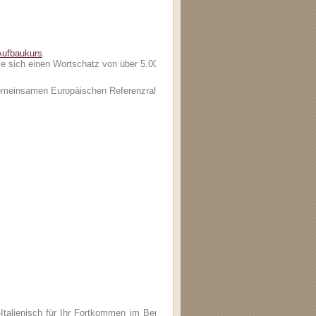
Aufbaukurs
.
 sich einen Wortschatz von über 5.000 Wörtern auf!
"Gemeinsamen Europäischen Referenzrahmens"
talienisch für Ihr Fortkommen im Beruf!" Mit dem Italienisch-Businesskurs 