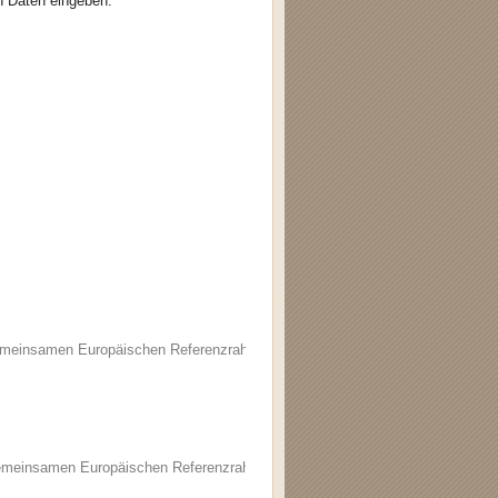
n Daten eingeben.
"Gemeinsamen Europäischen Referenzrahmens"
"Gemeinsamen Europäischen Referenzrahmens"