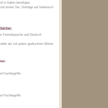
und in Italien benötigen.
und lernen Sie, Vorträge auf Italienisch zu halten.
rbücher
:
 der Fremdsprache und Deutsch
neller als mit jedem gedruckten Wörterbuch!
lien:
d Fachbegriffe
d Fachbegriffe