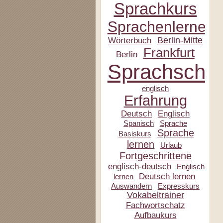
Sprachkurs
Sprachenlernen
Berlin-Mitte
Wörterbuch
Frankfurt
Berlin
Sprachschul
englisch
Erfahrung
Deutsch
Englisch
Spanisch
Sprache
Sprache
Basiskurs
lernen
Urlaub
Fortgeschrittene
englisch-deutsch
Englisch
Deutsch lernen
lernen
Auswandern
Expresskurs
Vokabeltrainer
Fachwortschatz
Aufbaukurs