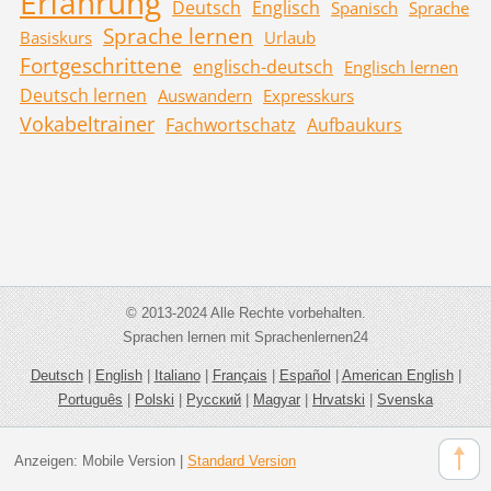
Erfahrung
Deutsch
Englisch
Spanisch
Sprache
Sprache lernen
Basiskurs
Urlaub
Fortgeschrittene
englisch-deutsch
Englisch lernen
Deutsch lernen
Auswandern
Expresskurs
Vokabeltrainer
Fachwortschatz
Aufbaukurs
© 2013-2024 Alle Rechte vorbehalten.
Sprachen lernen mit Sprachenlernen24
Deutsch
|
English
|
Italiano
|
Français
|
Español
|
American English
|
Português
|
Polski
|
Русский
|
Magyar
|
Hrvatski
|
Svenska
Anzeigen:
Mobile Version
|
Standard Version