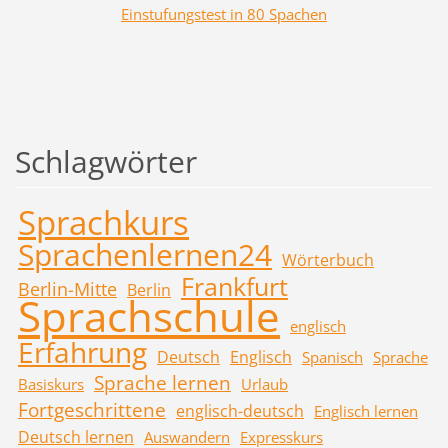
Einstufungstest in 80 Spachen
Schlagwörter
Sprachkurs
Sprachenlernen24
Wörterbuch
Frankfurt
Berlin-Mitte
Berlin
Sprachschule
englisch
Erfahrung
Deutsch
Englisch
Spanisch
Sprache
Sprache lernen
Basiskurs
Urlaub
Fortgeschrittene
englisch-deutsch
Englisch lernen
Deutsch lernen
Auswandern
Expresskurs