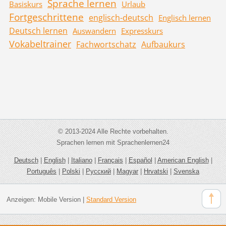
Sprache lernen
Basiskurs
Urlaub
Fortgeschrittene
englisch-deutsch
Englisch lernen
Deutsch lernen
Auswandern
Expresskurs
Vokabeltrainer
Fachwortschatz
Aufbaukurs
© 2013-2024 Alle Rechte vorbehalten.
Sprachen lernen mit Sprachenlernen24
Deutsch
|
English
|
Italiano
|
Français
|
Español
|
American English
|
Português
|
Polski
|
Русский
|
Magyar
|
Hrvatski
|
Svenska
Anzeigen:
Mobile Version
|
Standard Version