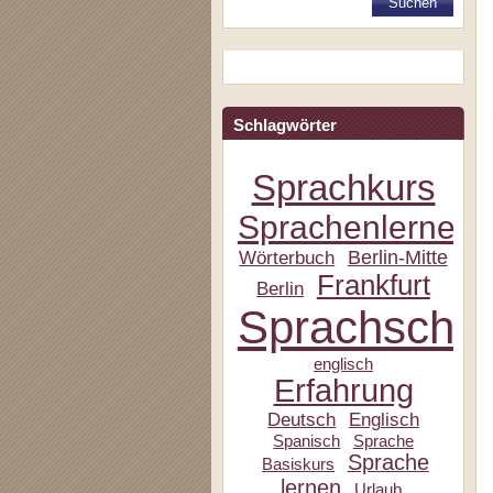
Schlagwörter
Sprachkurs
Sprachenlernen
Berlin-Mitte
Wörterbuch
Frankfurt
Berlin
Sprachschul
englisch
Erfahrung
Deutsch
Englisch
Spanisch
Sprache
Sprache
Basiskurs
lernen
Urlaub