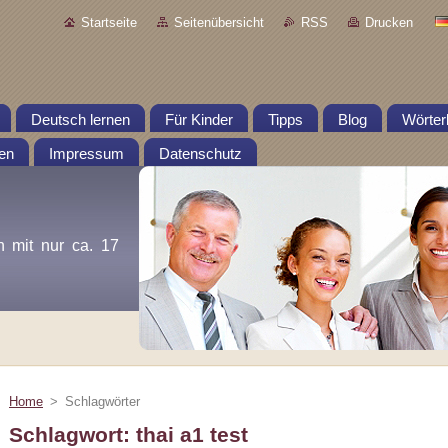
Startseite
Seitenübersicht
RSS
Drucken
Deutsch lernen
Für Kinder
Tipps
Blog
Wörter
en
Impressum
Datenschutz
n mit nur ca. 17
Home
>
Schlagwörter
Schlagwort: thai a1 test