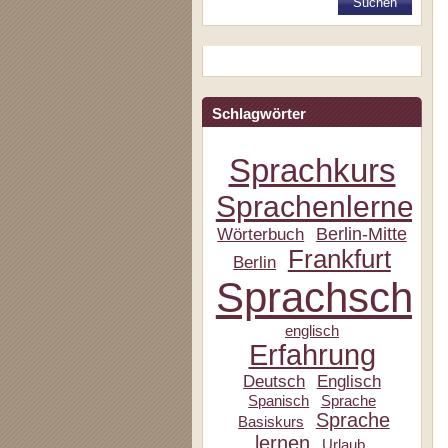
Schlagwörter
Sprachkurs
Sprachenlernen
Berlin-Mitte
Wörterbuch
Frankfurt
Berlin
Sprachschul
englisch
Erfahrung
Deutsch
Englisch
Spanisch
Sprache
Sprache
Basiskurs
lernen
Urlaub