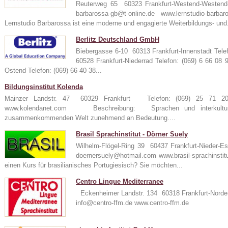
Reuterweg 65 60323 Frankfurt-Westend-Westen
barbarossa-gb@t-online.de www.lernstudio-
Lernstudio Barbarossa ist eine moderne und engagierte Weiterbildungs- und.
Berlitz Deutschland GmbH
Biebergasse 6-10 60313 Frankfurt-Innenstadt Tele
60528 Frankfurt-Niederrad Telefon: (069) 6 66 08
Ostend Telefon: (069) 66 40 38...
Bildungsinstitut Kolenda
Mainzer Landstr. 47 60329 Frankfurt Telefon: (069) 25 71
www.kolendanet.com Beschreibung: Sprachen und interkulturel
zusammenkommenden Welt zunehmend an Bedeutung....
Brasil Sprachinstitut - Dörner Suely
Wilhelm-Flögel-Ring 39 60437 Frankfurt-Nieder-
doernersuely@hotmail.com www.brasil-sprachin
einen Kurs für brasilianisches Portugiesisch? Sie möchten...
Centro Lingue Mediterranee
Eckenheimer Landstr. 134 60318 Frankfurt-Norde
info@centro-ffm.de www.centro-ffm.de