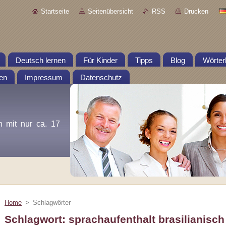
Startseite
Seitenübersicht
RSS
Drucken
Deutsch lernen
Für Kinder
Tipps
Blog
Wörter
en
Impressum
Datenschutz
n mit nur ca. 17
Home
>
Schlagwörter
Schlagwort: sprachaufenthalt brasilianisch