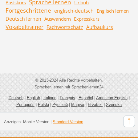
Sprache lernen
Basiskurs
Urlaub
Fortgeschrittene
englisch-deutsch
Englisch lernen
Deutsch lernen
Auswandern
Expresskurs
Vokabeltrainer
Fachwortschatz
Aufbaukurs
© 2013-2024 Alle Rechte vorbehalten.
Sprachen lernen mit Sprachenlernen24
Deutsch
|
English
|
Italiano
|
Français
|
Español
|
American English
|
Português
|
Polski
|
Русский
|
Magyar
|
Hrvatski
|
Svenska
Anzeigen:
Mobile Version
|
Standard Version