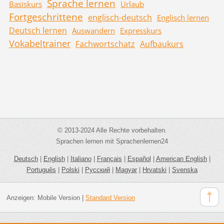
Sprache lernen
Basiskurs
Urlaub
Fortgeschrittene
englisch-deutsch
Englisch lernen
Deutsch lernen
Auswandern
Expresskurs
Vokabeltrainer
Fachwortschatz
Aufbaukurs
© 2013-2024 Alle Rechte vorbehalten.
Sprachen lernen mit Sprachenlernen24
Deutsch
|
English
|
Italiano
|
Français
|
Español
|
American English
|
Português
|
Polski
|
Русский
|
Magyar
|
Hrvatski
|
Svenska
Anzeigen:
Mobile Version
|
Standard Version