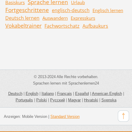
Sprache lernen
Basiskurs
Urlaub
Fortgeschrittene
englisch-deutsch
Englisch lernen
Deutsch lernen
Auswandern
Expresskurs
Vokabeltrainer
Fachwortschatz
Aufbaukurs
© 2013-2024 Alle Rechte vorbehalten.
Sprachen lernen mit Sprachenlernen24
Deutsch
|
English
|
Italiano
|
Français
|
Español
|
American English
|
Português
|
Polski
|
Русский
|
Magyar
|
Hrvatski
|
Svenska
Anzeigen:
Mobile Version
|
Standard Version