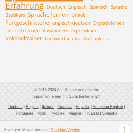
Erfahrung
Deutsch
Englisch
Spanisch
Sprache
Sprache lernen
Basiskurs
Urlaub
Fortgeschrittene
englisch-deutsch
Englisch lernen
Deutsch lernen
Auswandern
Expresskurs
Vokabeltrainer
Fachwortschatz
Aufbaukurs
© 2013-2024 Alle Rechte vorbehalten.
Sprachen lernen mit Sprachenlernen24
Deutsch
|
English
|
Italiano
|
Français
|
Español
|
American English
|
Português
|
Polski
|
Русский
|
Magyar
|
Hrvatski
|
Svenska
Anzeigen:
Mobile Version
|
Standard Version