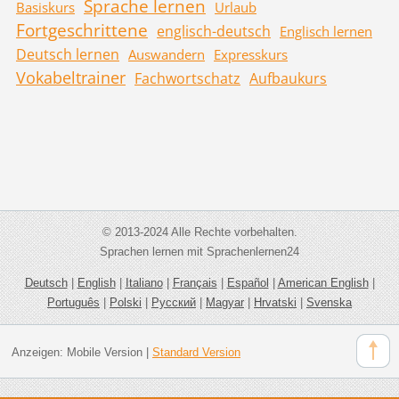
Sprache lernen
Basiskurs
Urlaub
Fortgeschrittene
englisch-deutsch
Englisch lernen
Deutsch lernen
Auswandern
Expresskurs
Vokabeltrainer
Fachwortschatz
Aufbaukurs
© 2013-2024 Alle Rechte vorbehalten.
Sprachen lernen mit Sprachenlernen24
Deutsch
|
English
|
Italiano
|
Français
|
Español
|
American English
|
Português
|
Polski
|
Русский
|
Magyar
|
Hrvatski
|
Svenska
Anzeigen:
Mobile Version
|
Standard Version