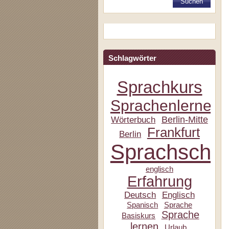
Schlagwörter
Sprachkurs
Sprachenlernen
Berlin-Mitte
Wörterbuch
Frankfurt
Berlin
Sprachschul
englisch
Erfahrung
Deutsch
Englisch
Spanisch
Sprache
Sprache
Basiskurs
lernen
Urlaub