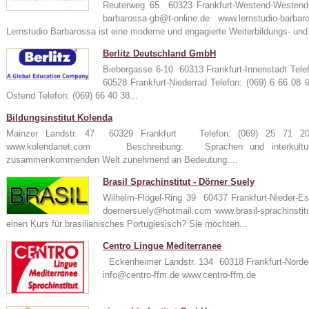
Reuterweg 65 60323 Frankfurt-Westend-Westen
barbarossa-gb@t-online.de www.lernstudio-
Lernstudio Barbarossa ist eine moderne und engagierte Weiterbildungs- und.
Berlitz Deutschland GmbH
Biebergasse 6-10 60313 Frankfurt-Innenstadt Tele
60528 Frankfurt-Niederrad Telefon: (069) 6 66 08
Ostend Telefon: (069) 66 40 38...
Bildungsinstitut Kolenda
Mainzer Landstr. 47 60329 Frankfurt Telefon: (069) 25 71
www.kolendanet.com Beschreibung: Sprachen und interkulturel
zusammenkommenden Welt zunehmend an Bedeutung....
Brasil Sprachinstitut - Dörner Suely
Wilhelm-Flögel-Ring 39 60437 Frankfurt-Nieder-
doernersuely@hotmail.com www.brasil-sprachin
einen Kurs für brasilianisches Portugiesisch? Sie möchten...
Centro Lingue Mediterranee
Eckenheimer Landstr. 134 60318 Frankfurt-Norde
info@centro-ffm.de www.centro-ffm.de