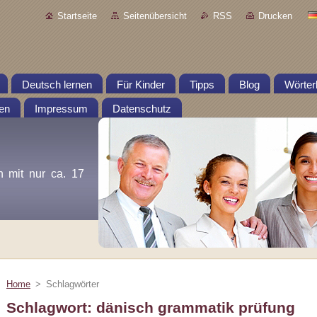
Startseite
Seitenübersicht
RSS
Drucken
Deutsch lernen
Für Kinder
Tipps
Blog
Wörter
en
Impressum
Datenschutz
n mit nur ca. 17
Home
>
Schlagwörter
Schlagwort: dänisch grammatik prüfung