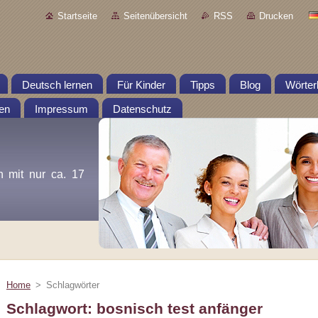
Startseite
Seitenübersicht
RSS
Drucken
Deutsch lernen
Für Kinder
Tipps
Blog
Wörter
en
Impressum
Datenschutz
n mit nur ca. 17
Home
>
Schlagwörter
Schlagwort: bosnisch test anfänger