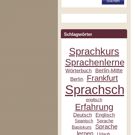
Schlagwörter
Sprachkurs
Sprachenlernen
Berlin-Mitte
Wörterbuch
Frankfurt
Berlin
Sprachschul
englisch
Erfahrung
Deutsch
Englisch
Spanisch
Sprache
Sprache
Basiskurs
lernen
Urlaub