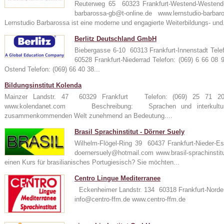
Reuterweg 65 60323 Frankfurt-Westend-Westen
barbarossa-gb@t-online.de www.lernstudio-
Lernstudio Barbarossa ist eine moderne und engagierte Weiterbildungs- und.
Berlitz Deutschland GmbH
Biebergasse 6-10 60313 Frankfurt-Innenstadt Tele
60528 Frankfurt-Niederrad Telefon: (069) 6 66 08
Ostend Telefon: (069) 66 40 38...
Bildungsinstitut Kolenda
Mainzer Landstr. 47 60329 Frankfurt Telefon: (069) 25 71
www.kolendanet.com Beschreibung: Sprachen und interkulturel
zusammenkommenden Welt zunehmend an Bedeutung....
Brasil Sprachinstitut - Dörner Suely
Wilhelm-Flögel-Ring 39 60437 Frankfurt-Nieder-
doernersuely@hotmail.com www.brasil-sprachin
einen Kurs für brasilianisches Portugiesisch? Sie möchten...
Centro Lingue Mediterranee
Eckenheimer Landstr. 134 60318 Frankfurt-Norde
info@centro-ffm.de www.centro-ffm.de