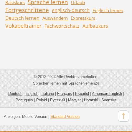
Sprache lernen
Basiskurs
Urlaub
Fortgeschrittene
englisch-deutsch
Englisch lernen
Deutsch lernen
Auswandern
Expresskurs
Vokabeltrainer
Fachwortschatz
Aufbaukurs
© 2013-2024 Alle Rechte vorbehalten.
Sprachen lernen mit Sprachenlernen24
Deutsch
|
English
|
Italiano
|
Français
|
Español
|
American English
|
Português
|
Polski
|
Русский
|
Magyar
|
Hrvatski
|
Svenska
Anzeigen:
Mobile Version
|
Standard Version