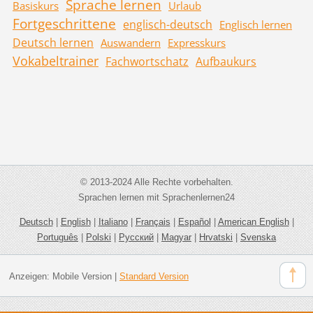
Sprache lernen
Basiskurs
Urlaub
Fortgeschrittene
englisch-deutsch
Englisch lernen
Deutsch lernen
Auswandern
Expresskurs
Vokabeltrainer
Fachwortschatz
Aufbaukurs
© 2013-2024 Alle Rechte vorbehalten.
Sprachen lernen mit Sprachenlernen24
Deutsch
|
English
|
Italiano
|
Français
|
Español
|
American English
|
Português
|
Polski
|
Русский
|
Magyar
|
Hrvatski
|
Svenska
Anzeigen:
Mobile Version
|
Standard Version