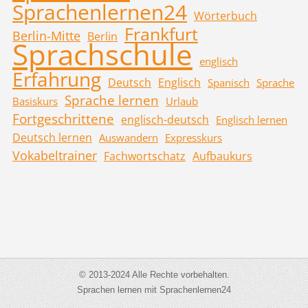
Sprachenlernen24
Wörterbuch
Frankfurt
Berlin-Mitte
Berlin
Sprachschule
englisch
Erfahrung
Deutsch
Englisch
Spanisch
Sprache
Sprache lernen
Basiskurs
Urlaub
Fortgeschrittene
englisch-deutsch
Englisch lernen
Deutsch lernen
Auswandern
Expresskurs
Vokabeltrainer
Fachwortschatz
Aufbaukurs
© 2013-2024 Alle Rechte vorbehalten.
Sprachen lernen mit Sprachenlernen24