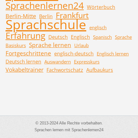
Sprachenlernen24
Wörterbuch
Frankfurt
Berlin-Mitte
Berlin
Sprachschule
englisch
Erfahrung
Deutsch
Englisch
Spanisch
Sprache
Sprache lernen
Basiskurs
Urlaub
Fortgeschrittene
englisch-deutsch
Englisch lernen
Deutsch lernen
Auswandern
Expresskurs
Vokabeltrainer
Fachwortschatz
Aufbaukurs
© 2013-2024 Alle Rechte vorbehalten.
Sprachen lernen mit Sprachenlernen24