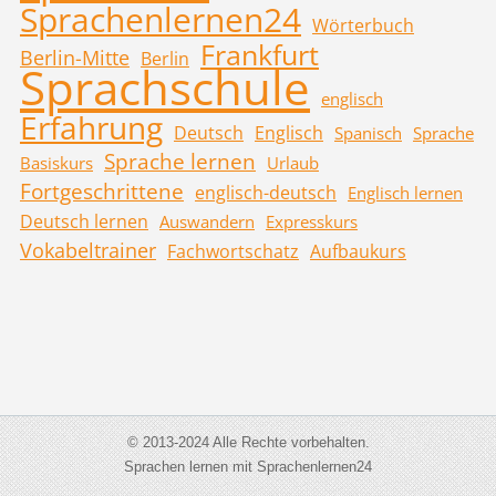
Sprachenlernen24
Wörterbuch
Frankfurt
Berlin-Mitte
Berlin
Sprachschule
englisch
Erfahrung
Deutsch
Englisch
Spanisch
Sprache
Sprache lernen
Basiskurs
Urlaub
Fortgeschrittene
englisch-deutsch
Englisch lernen
Deutsch lernen
Auswandern
Expresskurs
Vokabeltrainer
Fachwortschatz
Aufbaukurs
© 2013-2024 Alle Rechte vorbehalten.
Sprachen lernen mit Sprachenlernen24