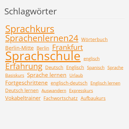
Schlagwörter
Sprachkurs
Sprachenlernen24
Wörterbuch
Frankfurt
Berlin-Mitte
Berlin
Sprachschule
englisch
Erfahrung
Deutsch
Englisch
Spanisch
Sprache
Sprache lernen
Basiskurs
Urlaub
Fortgeschrittene
englisch-deutsch
Englisch lernen
Deutsch lernen
Auswandern
Expresskurs
Vokabeltrainer
Fachwortschatz
Aufbaukurs