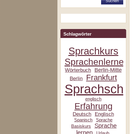
Schlagwörter
Sprachkurs
Sprachenlernen
Berlin-Mitte
Wörterbuch
Frankfurt
Berlin
Sprachschul
englisch
Erfahrung
Deutsch
Englisch
Spanisch
Sprache
Sprache
Basiskurs
lernen
Urlaub