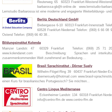
Reuterweg 65 60323 Frankfurt-Westend-Westen
barbarossa-gb@t-online.de www.lernstudio-
Lernstudio Barbarossa ist eine moderne und engagierte Weiterbildungs- und.
Berlitz Deutschland GmbH
Biebergasse 6-10 60313 Frankfurt-Innenstadt Tele
60528 Frankfurt-Niederrad Telefon: (069) 6 66 08
Ostend Telefon: (069) 66 40 38...
Bildungsinstitut Kolenda
Mainzer Landstr. 47 60329 Frankfurt Telefon: (069) 25 71
www.kolendanet.com Beschreibung: Sprachen und interkulturel
zusammenkommenden Welt zunehmend an Bedeutung....
Brasil Sprachinstitut - Dörner Suely
Wilhelm-Flögel-Ring 39 60437 Frankfurt-Nieder-
doernersuely@hotmail.com www.brasil-sprachin
einen Kurs für brasilianisches Portugiesisch? Sie möchten...
Centro Lingue Mediterranee
Eckenheimer Landstr. 134 60318 Frankfurt-Norde
info@centro-ffm.de www.centro-ffm.de