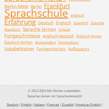
Frankfurt
Berlin-Mitte
Berlin
Sprachschule
englisch
Erfahrung
Deutsch
Englisch
Spanisch
Sprache
Sprache lernen
Basiskurs
Urlaub
Fortgeschrittene
englisch-deutsch
Englisch lernen
Deutsch lernen
Auswandern
Expresskurs
Vokabeltrainer
Fachwortschatz
Aufbaukurs
© 2013-2024 Alle Rechte vorbehalten.
Sprachen lernen mit Sprachenlernen24
Deutsch
|
English
|
Italiano
|
Français
|
Español
|
American English
|