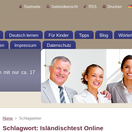
Startseite
Seitenübersicht
RSS
Drucken
Deutsch lernen
Für Kinder
Tipps
Blog
Wörter
en
Impressum
Datenschutz
n mit nur ca. 17
Home
>
Schlagwörter
Schlagwort: Isländischtest Online