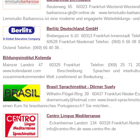
Reuterweg 65 60323 Frankfurt-Westend-Westen
barbarossa-gb@t-online.de www.lernstudio-
Lernstudio Barbarossa ist eine moderne und engagierte Weiterbildungs- und.
Berlitz Deutschland GmbH
Biebergasse 6-10 60313 Frankfurt-Innenstadt Tele
60528 Frankfurt-Niederrad Telefon: (069) 6 66 08
Ostend Telefon: (069) 66 40 38...
Bildungsinstitut Kolenda
Mainzer Landstr. 47 60329 Frankfurt Telefon: (069) 25 71
www.kolendanet.com Beschreibung: Sprachen und interkulturel
zusammenkommenden Welt zunehmend an Bedeutung....
Brasil Sprachinstitut - Dörner Suely
Wilhelm-Flögel-Ring 39 60437 Frankfurt-Nieder-
doernersuely@hotmail.com www.brasil-sprachin
einen Kurs für brasilianisches Portugiesisch? Sie möchten...
Centro Lingue Mediterranee
Eckenheimer Landstr. 134 60318 Frankfurt-Norde
info@centro-ffm.de www.centro-ffm.de