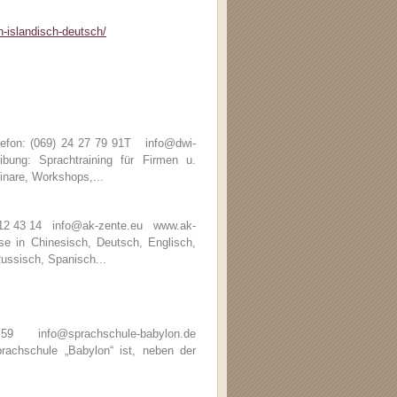
h-islandisch-deutsch/
efon: (069) 24 27 79 91T info@dwi-
ng: Sprachtraining für Firmen u.
inare, Workshops,...
6 12 43 14 info@ak-zente.eu www.ak-
 in Chinesisch, Deutsch, Englisch,
Russisch, Spanisch...
59 info@sprachschule-babylon.de
chschule „Babylon“ ist, neben der