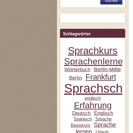
Schlagwörter
Sprachkurs
Sprachenlernen
Berlin-Mitte
Wörterbuch
Frankfurt
Berlin
Sprachschul
englisch
Erfahrung
Deutsch
Englisch
Spanisch
Sprache
Sprache
Basiskurs
lernen
Urlaub