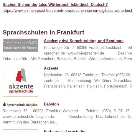
Suchen Sie ein digitales Wörterbuch Isländisch-Deutsch?
https://www.online-sprachkurse.net/news/suchen-sie-ein-digitales-worterbuc
Sprachschulen in Frankfurt
Academy dwi Sprachtraining und Seminare
Eschweger Str. 7 60389 Frankfurt-Seckbach Tel
sprachen.de www.dwi-sprachen.de Beschreibu
24
Führungskräfte. Alle Sprachen, Business English, Wirtschaftsdeutsch, Sem
Akzente
Nordendstr. 26 60318 Frankfurt Telefon: (069) 6
zente.eu Beschreibung: Wir führen Sprachkurse
e
Französisch, Italienisch, Polnisch, Portugiesisch, 
Babylon
Reuterweg 76 60323 Frankfurt-Westend Telefon: (069) 5 97 15 
www.sprachschule-babylon.de Beschreibung: Das Lehrziel der Spra
Vermittlung des Deutschen als...
Barbarossa Lernstudio