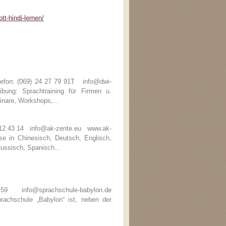
tt-hindi-lernen/
efon: (069) 24 27 79 91T info@dwi-
ng: Sprachtraining für Firmen u.
inare, Workshops,...
6 12 43 14 info@ak-zente.eu www.ak-
 in Chinesisch, Deutsch, Englisch,
Russisch, Spanisch...
59 info@sprachschule-babylon.de
chschule „Babylon“ ist, neben der