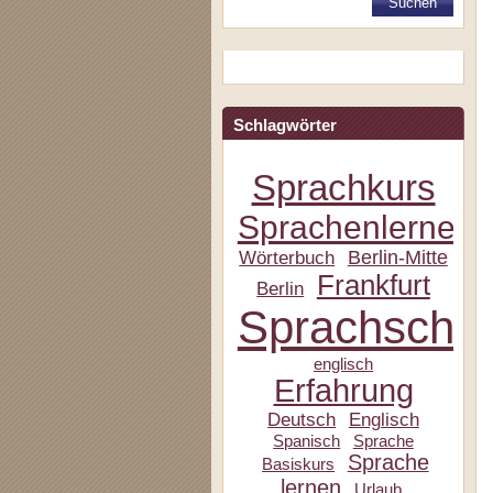
Schlagwörter
Sprachkurs
Sprachenlernen
Berlin-Mitte
Wörterbuch
Frankfurt
Berlin
Sprachschul
englisch
Erfahrung
Deutsch
Englisch
Spanisch
Sprache
Sprache
Basiskurs
lernen
Urlaub