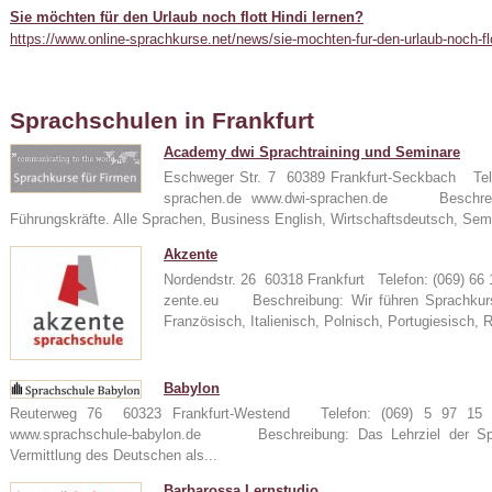
Sie möchten für den Urlaub noch flott Hindi lernen?
https://www.online-sprachkurse.net/news/sie-mochten-fur-den-urlaub-noch-flo
Sprachschulen in Frankfurt
Academy dwi Sprachtraining und Seminare
Eschweger Str. 7 60389 Frankfurt-Seckbach Tel
sprachen.de www.dwi-sprachen.de Beschreibu
24
Führungskräfte. Alle Sprachen, Business English, Wirtschaftsdeutsch, Sem
Akzente
Nordendstr. 26 60318 Frankfurt Telefon: (069) 6
zente.eu Beschreibung: Wir führen Sprachkurse
e
Französisch, Italienisch, Polnisch, Portugiesisch, 
Babylon
Reuterweg 76 60323 Frankfurt-Westend Telefon: (069) 5 97 15 
www.sprachschule-babylon.de Beschreibung: Das Lehrziel der Spra
Vermittlung des Deutschen als...
Barbarossa Lernstudio