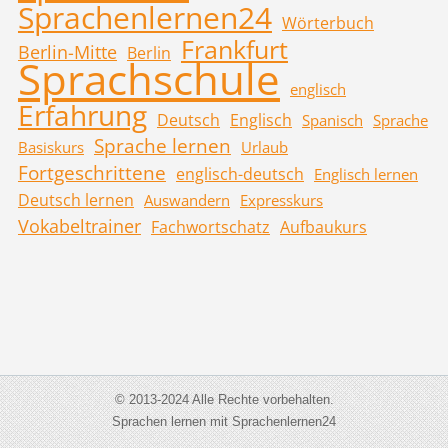
Sprachenlernen24
Wörterbuch
Frankfurt
Berlin-Mitte
Berlin
Sprachschule
englisch
Erfahrung
Deutsch
Englisch
Spanisch
Sprache
Sprache lernen
Basiskurs
Urlaub
Fortgeschrittene
englisch-deutsch
Englisch lernen
Deutsch lernen
Auswandern
Expresskurs
Vokabeltrainer
Fachwortschatz
Aufbaukurs
© 2013-2024 Alle Rechte vorbehalten.
Sprachen lernen mit Sprachenlernen24