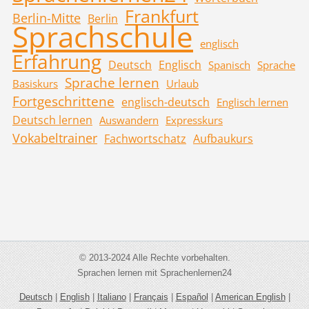
Frankfurt
Berlin-Mitte
Berlin
Sprachschule
englisch
Erfahrung
Deutsch
Englisch
Spanisch
Sprache
Sprache lernen
Basiskurs
Urlaub
Fortgeschrittene
englisch-deutsch
Englisch lernen
Deutsch lernen
Auswandern
Expresskurs
Vokabeltrainer
Fachwortschatz
Aufbaukurs
© 2013-2024 Alle Rechte vorbehalten.
Sprachen lernen mit Sprachenlernen24
Deutsch
|
English
|
Italiano
|
Français
|
Español
|
American English
|