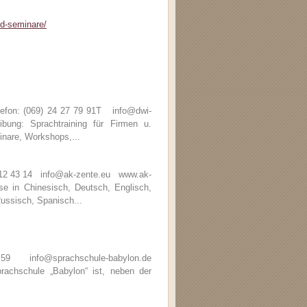
nd-seminare/
efon: (069) 24 27 79 91T info@dwi-
ng: Sprachtraining für Firmen u.
inare, Workshops,...
6 12 43 14 info@ak-zente.eu www.ak-
 in Chinesisch, Deutsch, Englisch,
Russisch, Spanisch...
59 info@sprachschule-babylon.de
chschule „Babylon“ ist, neben der