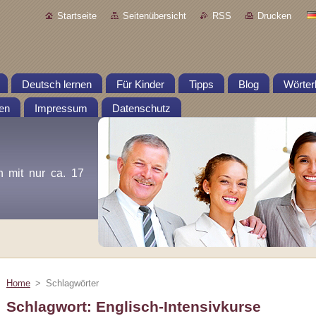
Startseite
Seitenübersicht
RSS
Drucken
Deutsch lernen
Für Kinder
Tipps
Blog
Wörter
en
Impressum
Datenschutz
n mit nur ca. 17
Home
>
Schlagwörter
Schlagwort: Englisch-Intensivkurse