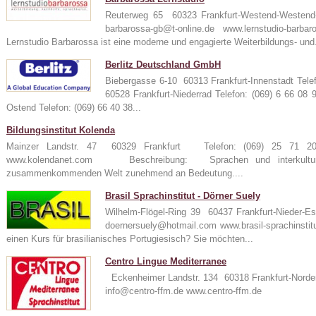
Reuterweg 65 60323 Frankfurt-Westend-Westen
barbarossa-gb@t-online.de www.lernstudio-
Lernstudio Barbarossa ist eine moderne und engagierte Weiterbildungs- und.
Berlitz Deutschland GmbH
Biebergasse 6-10 60313 Frankfurt-Innenstadt Tele
60528 Frankfurt-Niederrad Telefon: (069) 6 66 08
Ostend Telefon: (069) 66 40 38...
Bildungsinstitut Kolenda
Mainzer Landstr. 47 60329 Frankfurt Telefon: (069) 25 71
www.kolendanet.com Beschreibung: Sprachen und interkulturel
zusammenkommenden Welt zunehmend an Bedeutung....
Brasil Sprachinstitut - Dörner Suely
Wilhelm-Flögel-Ring 39 60437 Frankfurt-Nieder-
doernersuely@hotmail.com www.brasil-sprachin
einen Kurs für brasilianisches Portugiesisch? Sie möchten...
Centro Lingue Mediterranee
Eckenheimer Landstr. 134 60318 Frankfurt-Norde
info@centro-ffm.de www.centro-ffm.de