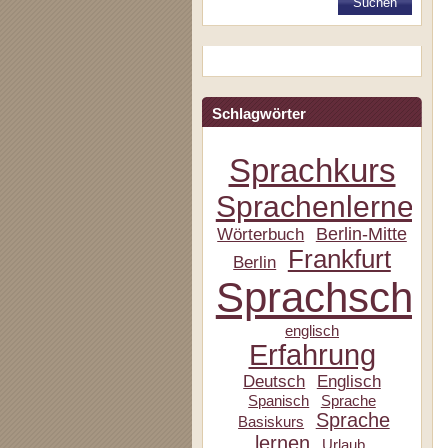
Schlagwörter
Sprachkurs
Sprachenlernen
Berlin-Mitte
Wörterbuch
Frankfurt
Berlin
Sprachschul
englisch
Erfahrung
Deutsch
Englisch
Spanisch
Sprache
Sprache
Basiskurs
lernen
Urlaub