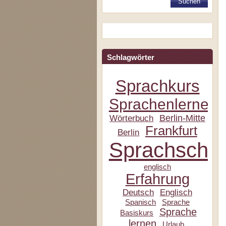
Schlagwörter
Sprachkurs
Sprachenlernen
Berlin-Mitte
Wörterbuch
Frankfurt
Berlin
Sprachschul
englisch
Erfahrung
Deutsch
Englisch
Spanisch
Sprache
Sprache
Basiskurs
lernen
Urlaub