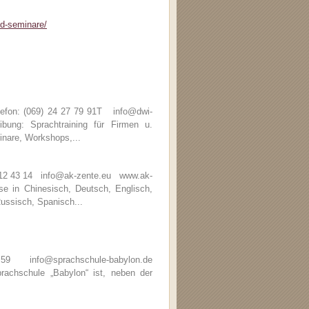
nd-seminare/
efon: (069) 24 27 79 91T info@dwi-
ng: Sprachtraining für Firmen u.
inare, Workshops,...
6 12 43 14 info@ak-zente.eu www.ak-
 in Chinesisch, Deutsch, Englisch,
Russisch, Spanisch...
59 info@sprachschule-babylon.de
chschule „Babylon“ ist, neben der