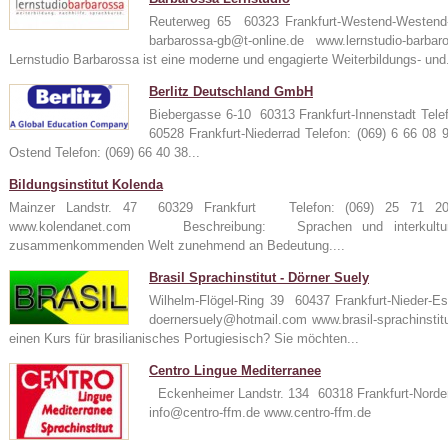
Reuterweg 65 60323 Frankfurt-Westend-Westen
barbarossa-gb@t-online.de www.lernstudio-
Lernstudio Barbarossa ist eine moderne und engagierte Weiterbildungs- und.
Berlitz Deutschland GmbH
Biebergasse 6-10 60313 Frankfurt-Innenstadt Tele
60528 Frankfurt-Niederrad Telefon: (069) 6 66 08
Ostend Telefon: (069) 66 40 38...
Bildungsinstitut Kolenda
Mainzer Landstr. 47 60329 Frankfurt Telefon: (069) 25 71
www.kolendanet.com Beschreibung: Sprachen und interkulturel
zusammenkommenden Welt zunehmend an Bedeutung....
Brasil Sprachinstitut - Dörner Suely
Wilhelm-Flögel-Ring 39 60437 Frankfurt-Nieder-
doernersuely@hotmail.com www.brasil-sprachin
einen Kurs für brasilianisches Portugiesisch? Sie möchten...
Centro Lingue Mediterranee
Eckenheimer Landstr. 134 60318 Frankfurt-Norde
info@centro-ffm.de www.centro-ffm.de