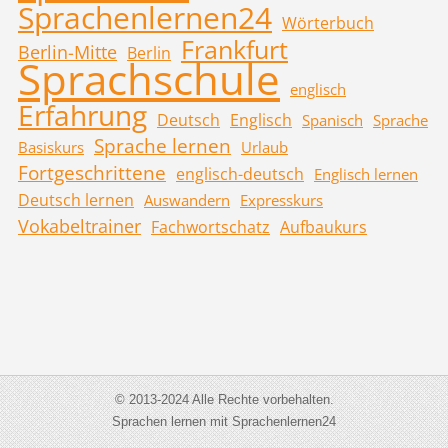
Sprachenlernen24
Wörterbuch
Frankfurt
Berlin-Mitte
Berlin
Sprachschule
englisch
Erfahrung
Deutsch
Englisch
Spanisch
Sprache
Sprache lernen
Basiskurs
Urlaub
Fortgeschrittene
englisch-deutsch
Englisch lernen
Deutsch lernen
Auswandern
Expresskurs
Vokabeltrainer
Fachwortschatz
Aufbaukurs
© 2013-2024 Alle Rechte vorbehalten.
Sprachen lernen mit Sprachenlernen24