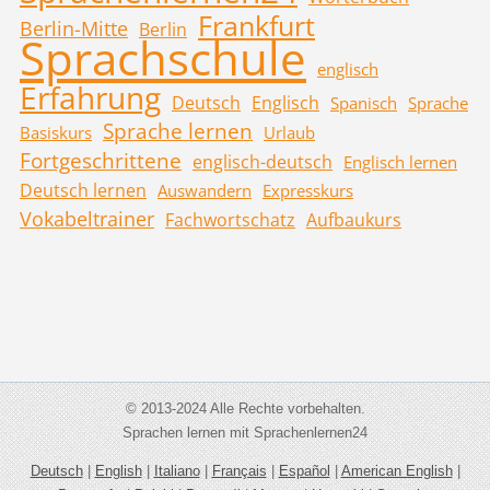
Frankfurt
Berlin-Mitte
Berlin
Sprachschule
englisch
Erfahrung
Deutsch
Englisch
Spanisch
Sprache
Sprache lernen
Basiskurs
Urlaub
Fortgeschrittene
englisch-deutsch
Englisch lernen
Deutsch lernen
Auswandern
Expresskurs
Vokabeltrainer
Fachwortschatz
Aufbaukurs
© 2013-2024 Alle Rechte vorbehalten.
Sprachen lernen mit Sprachenlernen24
Deutsch
|
English
|
Italiano
|
Français
|
Español
|
American English
|