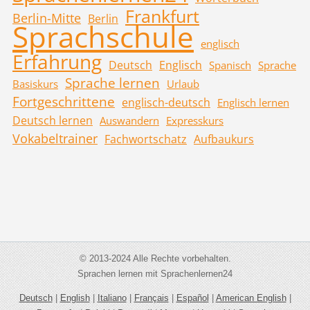
Frankfurt
Berlin-Mitte
Berlin
Sprachschule
englisch
Erfahrung
Deutsch
Englisch
Spanisch
Sprache
Sprache lernen
Basiskurs
Urlaub
Fortgeschrittene
englisch-deutsch
Englisch lernen
Deutsch lernen
Auswandern
Expresskurs
Vokabeltrainer
Fachwortschatz
Aufbaukurs
© 2013-2024 Alle Rechte vorbehalten.
Sprachen lernen mit Sprachenlernen24
Deutsch
|
English
|
Italiano
|
Français
|
Español
|
American English
|