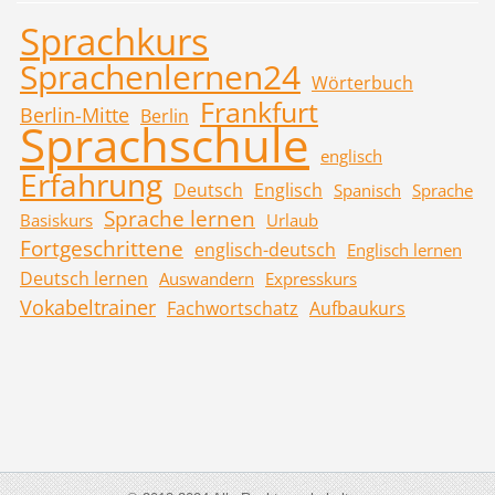
Sprachkurs
Sprachenlernen24
Wörterbuch
Frankfurt
Berlin-Mitte
Berlin
Sprachschule
englisch
Erfahrung
Deutsch
Englisch
Spanisch
Sprache
Sprache lernen
Basiskurs
Urlaub
Fortgeschrittene
englisch-deutsch
Englisch lernen
Deutsch lernen
Auswandern
Expresskurs
Vokabeltrainer
Fachwortschatz
Aufbaukurs