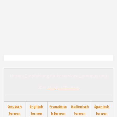
Unsere Empfehlung für kostenlose Lerntipps und
über
80 Sprachkurse:
Deutsch
Englisch
Französisc
Italienisch
Spanisch
lernen
lernen
h lernen
lernen
lernen