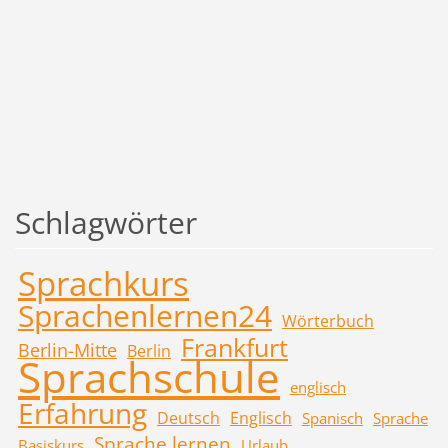
Schlagwörter
Sprachkurs
Sprachenlernen24
Wörterbuch
Frankfurt
Berlin-Mitte
Berlin
Sprachschule
englisch
Erfahrung
Deutsch
Englisch
Spanisch
Sprache
Sprache lernen
Basiskurs
Urlaub