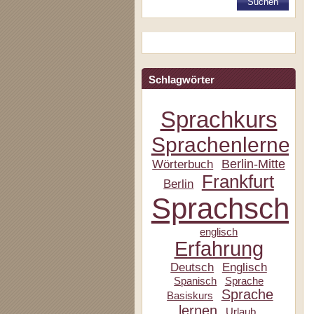
Schlagwörter
Sprachkurs
Sprachenlernen
Berlin-Mitte
Wörterbuch
Frankfurt
Berlin
Sprachschul
englisch
Erfahrung
Deutsch
Englisch
Spanisch
Sprache
Sprache
Basiskurs
lernen
Urlaub