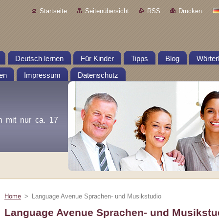
Startseite
Seitenübersicht
RSS
Drucken
Deutsch lernen
Für Kinder
Tipps
Blog
Wörter
en
Impressum
Datenschutz
n mit nur ca. 17
Home
>
Language Avenue Sprachen- und Musikstudio
Language Avenue Sprachen- und Musikstu