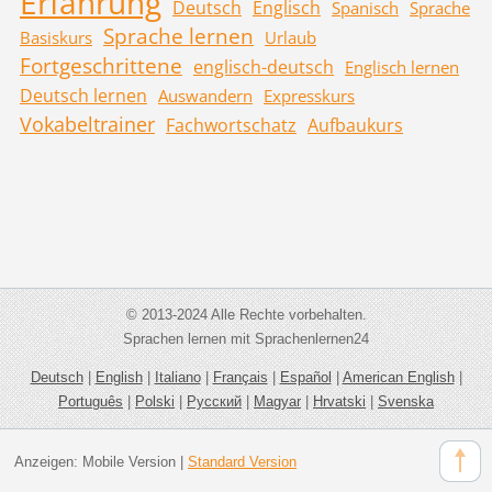
Erfahrung
Deutsch
Englisch
Spanisch
Sprache
Sprache lernen
Basiskurs
Urlaub
Fortgeschrittene
englisch-deutsch
Englisch lernen
Deutsch lernen
Auswandern
Expresskurs
Vokabeltrainer
Fachwortschatz
Aufbaukurs
© 2013-2024 Alle Rechte vorbehalten.
Sprachen lernen mit Sprachenlernen24
Deutsch
|
English
|
Italiano
|
Français
|
Español
|
American English
|
Português
|
Polski
|
Русский
|
Magyar
|
Hrvatski
|
Svenska
Anzeigen:
Mobile Version
|
Standard Version