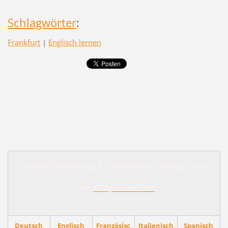
Schlagwörter
:
Frankfurt
|
Englisch lernen
Unsere Empfehlung für kostenlose Lerntipps und
über
80 Sprachkurse:
Deutsch
Englisch
Französisc
Italienisch
Spanisch