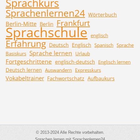
Sprachkurs
Sprachenlernen24
Wörterbuch
Frankfurt
Berlin-Mitte
Berlin
Sprachschule
englisch
Erfahrung
Deutsch
Englisch
Spanisch
Sprache
Sprache lernen
Basiskurs
Urlaub
Fortgeschrittene
englisch-deutsch
Englisch lernen
Deutsch lernen
Auswandern
Expresskurs
Vokabeltrainer
Fachwortschatz
Aufbaukurs
© 2013-2024 Alle Rechte vorbehalten.
Sprachen lernen mit Sprachenlernen24